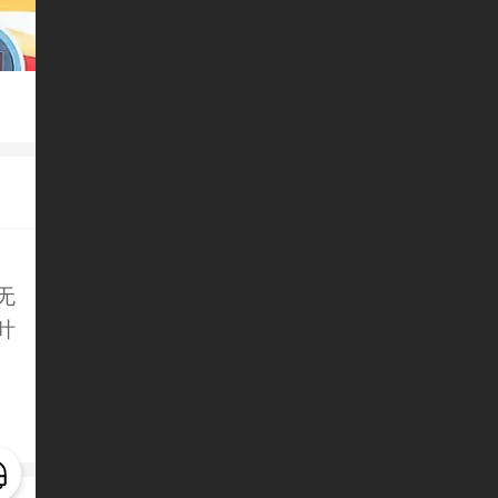
无
叶
、